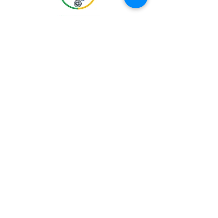
Joignez-vous à notre liste d'envoi
Abonnez-vous maintenant
En renseignant votre adresse email, vous
acceptez de recevoir des informations de la
part de Créléo.fr.
Vous pouvez vous désinscrire à tout moment.