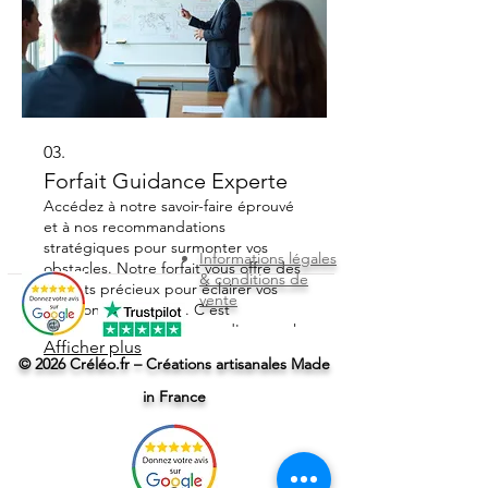
03.
Forfait Guidance Experte
Accédez à notre savoir-faire éprouvé
et à nos recommandations
stratégiques pour surmonter vos
Informations légales
obstacles. Notre forfait vous offre des
& conditions de
insights précieux pour éclairer vos
vente
décisions complexes. C'est
l'opportunité d'innover et d'assurer le
Afficher plus
succès à long terme de vos projets.
© 2026 Créléo.fr – Créations artisanales Made
in France