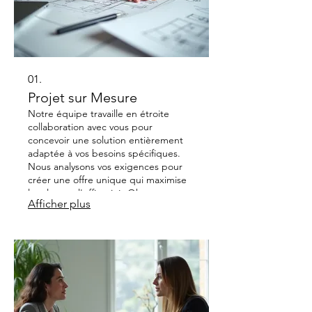
01.
Projet sur Mesure
Notre équipe travaille en étroite
collaboration avec vous pour
concevoir une solution entièrement
adaptée à vos besoins spécifiques.
Nous analysons vos exigences pour
créer une offre unique qui maximise
la valeur et l'efficacité. Obtenez une
Afficher plus
proposition détaillée et personnalisée
qui aligne nos expertises avec vos
objectifs.