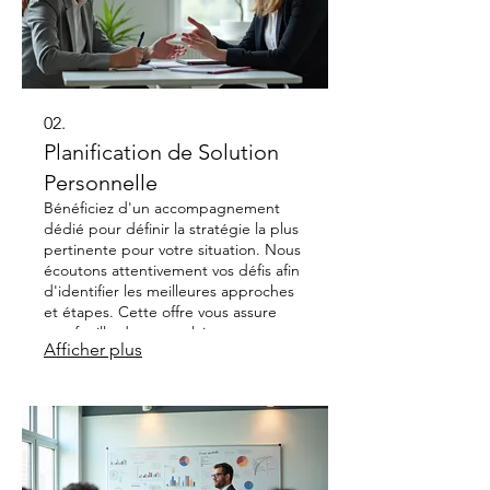
02.
Planification de Solution
Personnelle
Bénéficiez d'un accompagnement
dédié pour définir la stratégie la plus
pertinente pour votre situation. Nous
écoutons attentivement vos défis afin
d'identifier les meilleures approches
et étapes. Cette offre vous assure
une feuille de route claire et
Afficher plus
optimisée pour atteindre vos résultats
souhaités.